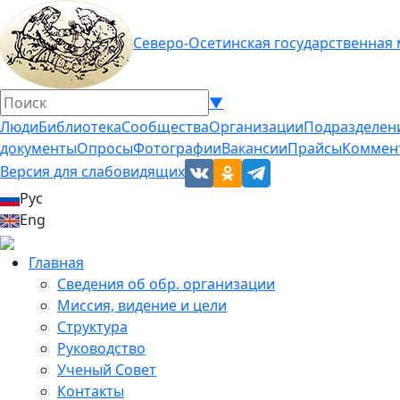
Северо-Осетинская государственная
▼
Люди
Библиотека
Сообщества
Организации
Подразделен
документы
Опросы
Фотографии
Вакансии
Прайсы
Коммен
Версия для слабовидящих
Рус
Eng
Главная
Сведения об обр. организации
Миссия, видение и цели
Структура
Руководство
Ученый Совет
Контакты