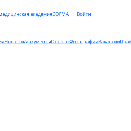
 медицинская академия
СОГМА
Войти
ия
Новости/документы
Опросы
Фотографии
Вакансии
Пра