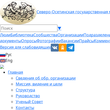
Северо-Осетинская государственная
▼
Люди
Библиотека
Сообщества
Организации
Подразделен
документы
Опросы
Фотографии
Вакансии
Прайсы
Коммен
Версия для слабовидящих
Рус
Eng
Главная
Сведения об обр. организации
Миссия, видение и цели
Структура
Руководство
Ученый Совет
Контакты