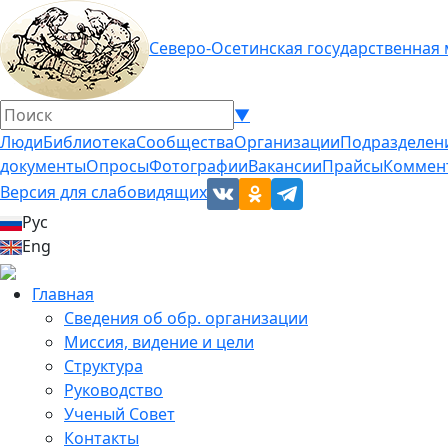
Северо-Осетинская государственная
▼
Люди
Библиотека
Сообщества
Организации
Подразделен
документы
Опросы
Фотографии
Вакансии
Прайсы
Коммен
Версия для слабовидящих
Рус
Eng
Главная
Сведения об обр. организации
Миссия, видение и цели
Структура
Руководство
Ученый Совет
Контакты