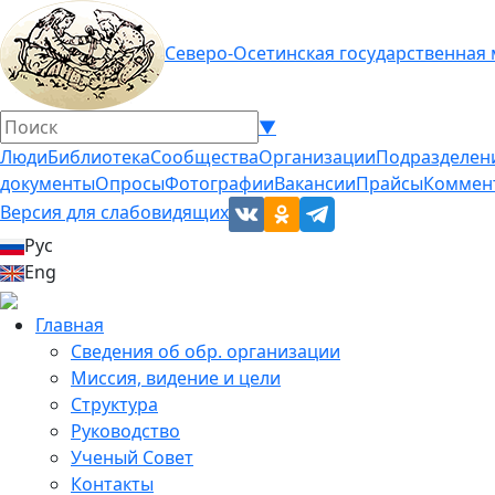
Северо-Осетинская государственная
▼
Люди
Библиотека
Сообщества
Организации
Подразделен
документы
Опросы
Фотографии
Вакансии
Прайсы
Коммен
Версия для слабовидящих
Рус
Eng
Главная
Сведения об обр. организации
Миссия, видение и цели
Структура
Руководство
Ученый Совет
Контакты