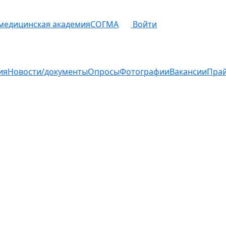
 медицинская академия
СОГМА
Войти
ия
Новости/документы
Опросы
Фотографии
Вакансии
Пра