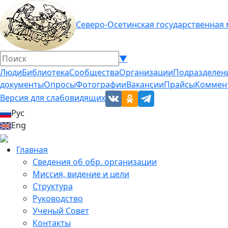
Северо-Осетинская государственная
▼
Люди
Библиотека
Сообщества
Организации
Подразделен
документы
Опросы
Фотографии
Вакансии
Прайсы
Коммен
Версия для слабовидящих
Рус
Eng
Главная
Сведения об обр. организации
Миссия, видение и цели
Структура
Руководство
Ученый Совет
Контакты