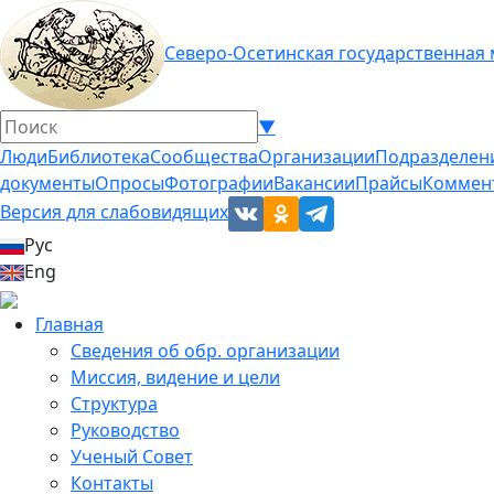
Северо-Осетинская государственная
▼
Люди
Библиотека
Сообщества
Организации
Подразделен
документы
Опросы
Фотографии
Вакансии
Прайсы
Коммен
Версия для слабовидящих
Рус
Eng
Главная
Сведения об обр. организации
Миссия, видение и цели
Структура
Руководство
Ученый Совет
Контакты