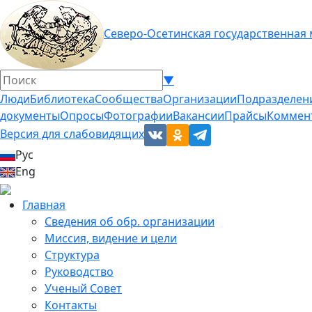
Северо-Осетинская государственная
▼
Люди
Библиотека
Сообщества
Организации
Подразделен
документы
Опросы
Фотографии
Вакансии
Прайсы
Коммен
Версия для слабовидящих
Рус
Eng
Главная
Сведения об обр. организации
Миссия, видение и цели
Структура
Руководство
Ученый Совет
Контакты