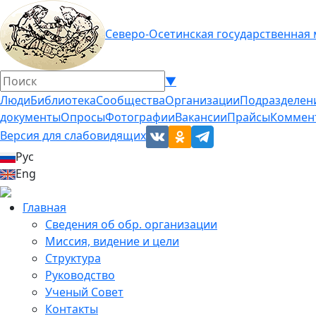
Северо-Осетинская государственная
▼
Люди
Библиотека
Сообщества
Организации
Подразделен
документы
Опросы
Фотографии
Вакансии
Прайсы
Коммен
Версия для слабовидящих
Рус
Eng
Главная
Сведения об обр. организации
Миссия, видение и цели
Структура
Руководство
Ученый Совет
Контакты