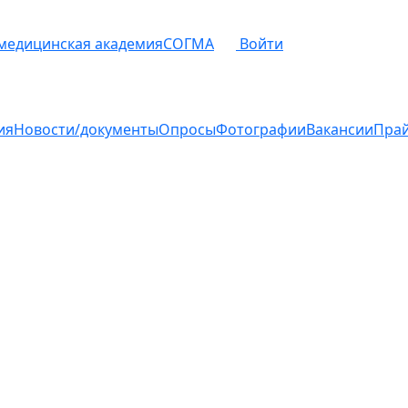
 медицинская академия
СОГМА
Войти
ия
Новости/документы
Опросы
Фотографии
Вакансии
Пра