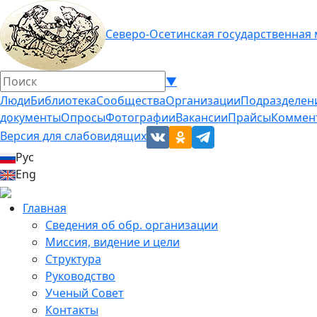
Северо-Осетинская государственная
▼
Люди
Библиотека
Сообщества
Организации
Подразделен
документы
Опросы
Фотографии
Вакансии
Прайсы
Коммен
Версия для слабовидящих
Рус
Eng
Главная
Сведения об обр. организации
Миссия, видение и цели
Структура
Руководство
Ученый Совет
Контакты