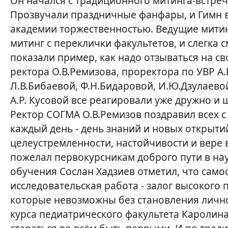
Он начался с традиционного митинга-встре
Прозвучали праздничные фанфары, и Гимн 
академии торжественностью. Ведущие митин
митинг с переклички факультетов, и слегка
показали пример, как надо отзываться на св
ректора О.В.Ремизова, проректора по УВР А.
Л.В.Бибаевой, Ф.Н.Бидаровой, И.Ю.Дзулаево
А.Р. Кусовой все реагировали уже дружно и 
Ректор СОГМА О.В.Ремизов поздравил всех с 
каждый день - день знаний и новых открыти
целеустремленности, настойчивости и вере 
пожелал первокурсникам доброго пути в нау
обучения Сослан Хадзиев отметил, что сам
исследовательская работа - залог высокого
которые невозможны без становления личнос
курса педиатрического факультета Каролина