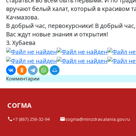
стараться во всём быть первыми. И по трад
вручают белый халат, который в красивом т
Качмазова.
В добрый час, первокурсники! В добрый час,
Вас ждут новые знания и открытия!
З. Хубаева
Комментарии
СОГМА
+7 (867) 256-32-94
sogma@minzdrav.alania.gov.ru