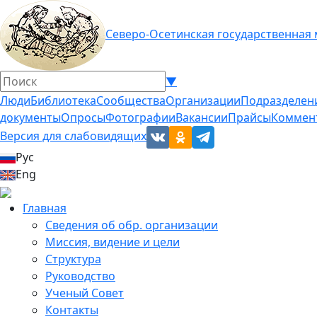
Северо-Осетинская государственная
▼
Люди
Библиотека
Сообщества
Организации
Подразделен
документы
Опросы
Фотографии
Вакансии
Прайсы
Коммен
Версия для слабовидящих
Рус
Eng
Главная
Сведения об обр. организации
Миссия, видение и цели
Структура
Руководство
Ученый Совет
Контакты