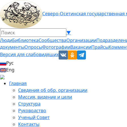
Северо-Осетинская государственная
▼
Люди
Библиотека
Сообщества
Организации
Подразделен
документы
Опросы
Фотографии
Вакансии
Прайсы
Коммен
Версия для слабовидящих
Рус
Eng
Главная
Сведения об обр. организации
Миссия, видение и цели
Структура
Руководство
Ученый Совет
Контакты