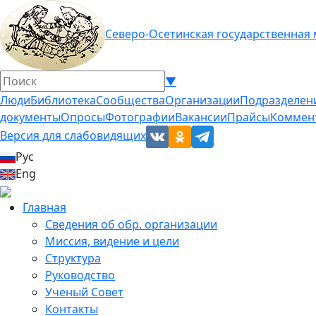
Северо-Осетинская государственная
▼
Люди
Библиотека
Сообщества
Организации
Подразделен
документы
Опросы
Фотографии
Вакансии
Прайсы
Коммен
Версия для слабовидящих
Рус
Eng
Главная
Сведения об обр. организации
Миссия, видение и цели
Структура
Руководство
Ученый Совет
Контакты