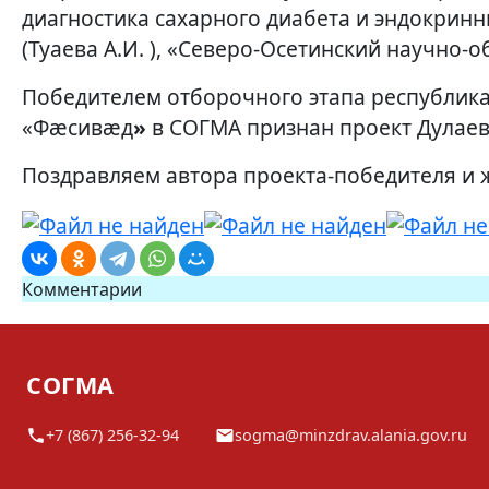
диагностика сахарного диабета и эндокринн
(Туаева А.И. ), «Северо-Осетинский научно-о
Победителем отборочного этапа республик
«Фæсивæд
»
в СОГМА признан проект Дулаева
Поздравляем автора проекта-победителя и 
Комментарии
СОГМА
+7 (867) 256-32-94
sogma@minzdrav.alania.gov.ru