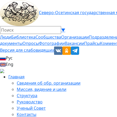
Северо-Осетинская государственная
▼
Люди
Библиотека
Сообщества
Организации
Подразделен
документы
Опросы
Фотографии
Вакансии
Прайсы
Коммен
Версия для слабовидящих
Рус
Eng
Главная
Сведения об обр. организации
Миссия, видение и цели
Структура
Руководство
Ученый Совет
Контакты