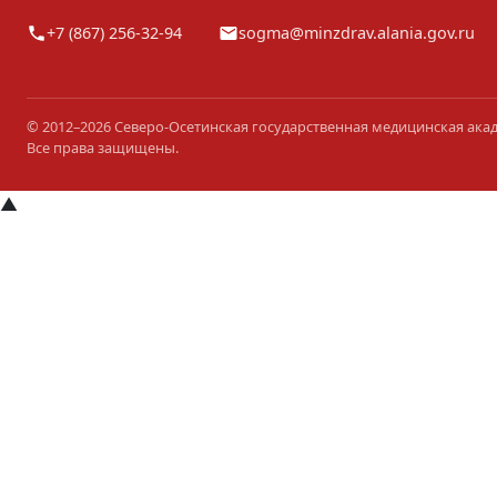
+7 (867) 256-32-94
sogma@minzdrav.alania.gov.ru
© 2012–2026 Северо-Осетинская государственная медицинская ака
Все права защищены.
▲