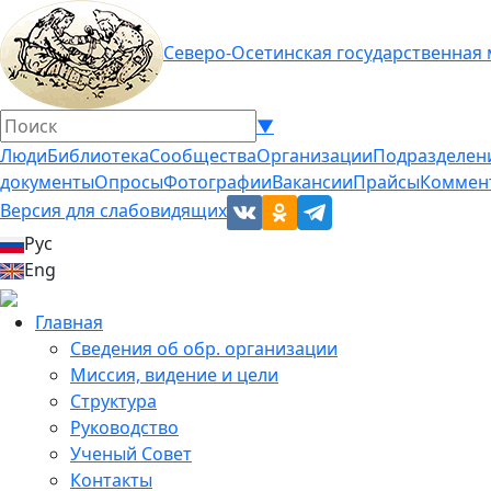
Северо-Осетинская государственная
▼
Люди
Библиотека
Сообщества
Организации
Подразделен
документы
Опросы
Фотографии
Вакансии
Прайсы
Коммен
Версия для слабовидящих
Рус
Eng
Главная
Сведения об обр. организации
Миссия, видение и цели
Структура
Руководство
Ученый Совет
Контакты