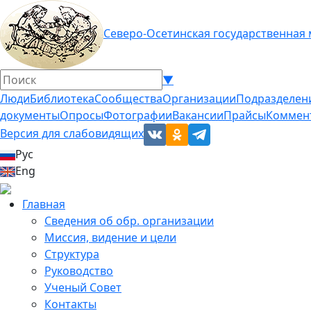
Северо-Осетинская государственная
▼
Люди
Библиотека
Сообщества
Организации
Подразделен
документы
Опросы
Фотографии
Вакансии
Прайсы
Коммен
Версия для слабовидящих
Рус
Eng
Главная
Сведения об обр. организации
Миссия, видение и цели
Структура
Руководство
Ученый Совет
Контакты