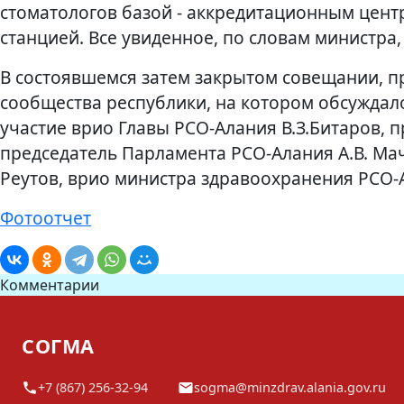
стоматологов базой - аккредитационным цент
станцией. Все увиденное, по словам министра
В состоявшемся затем закрытом совещании, п
сообщества республики, на котором обсуждал
участие врио Главы РСО-Алания В.З.Битаров, п
председатель Парламента РСО-Алания А.В. Мач
Реутов, врио министра здравоохранения РСО-А
Фотоотчет
Комментарии
СОГМА
+7 (867) 256-32-94
sogma@minzdrav.alania.gov.ru