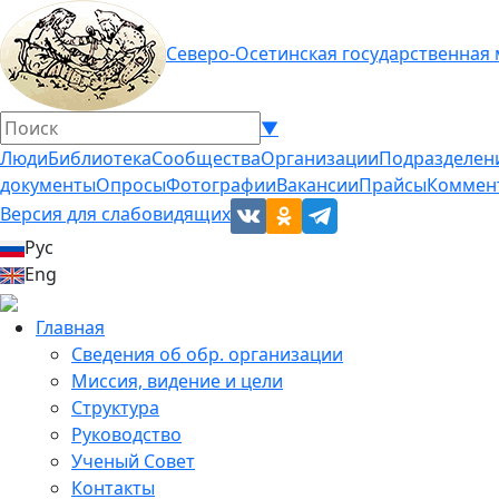
Северо-Осетинская государственная
▼
Люди
Библиотека
Сообщества
Организации
Подразделен
документы
Опросы
Фотографии
Вакансии
Прайсы
Коммен
Версия для слабовидящих
Рус
Eng
Главная
Сведения об обр. организации
Миссия, видение и цели
Структура
Руководство
Ученый Совет
Контакты