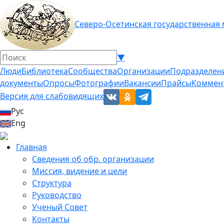
Северо-Осетинская государственная
▼
Люди
Библиотека
Сообщества
Организации
Подразделен
документы
Опросы
Фотографии
Вакансии
Прайсы
Коммен
Версия для слабовидящих
Рус
Eng
Главная
Сведения об обр. организации
Миссия, видение и цели
Структура
Руководство
Ученый Совет
Контакты