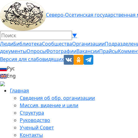
Северо-Осетинская государственная
▼
Люди
Библиотека
Сообщества
Организации
Подразделен
документы
Опросы
Фотографии
Вакансии
Прайсы
Коммен
Версия для слабовидящих
Рус
Eng
Главная
Сведения об обр. организации
Миссия, видение и цели
Структура
Руководство
Ученый Совет
Контакты