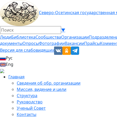
Северо-Осетинская государственная
▼
Люди
Библиотека
Сообщества
Организации
Подразделен
документы
Опросы
Фотографии
Вакансии
Прайсы
Коммен
Версия для слабовидящих
Рус
Eng
Главная
Сведения об обр. организации
Миссия, видение и цели
Структура
Руководство
Ученый Совет
Контакты