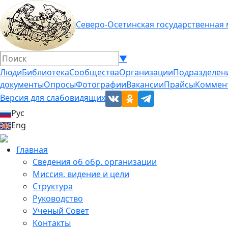
Северо-Осетинская государственная
▼
Люди
Библиотека
Сообщества
Организации
Подразделен
документы
Опросы
Фотографии
Вакансии
Прайсы
Коммен
Версия для слабовидящих
Рус
Eng
Главная
Сведения об обр. организации
Миссия, видение и цели
Структура
Руководство
Ученый Совет
Контакты