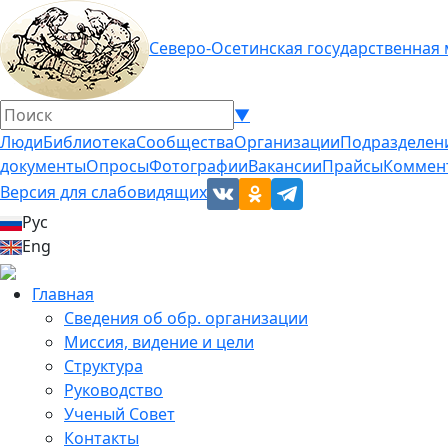
Северо-Осетинская государственная
▼
Люди
Библиотека
Сообщества
Организации
Подразделен
документы
Опросы
Фотографии
Вакансии
Прайсы
Коммен
Версия для слабовидящих
Рус
Eng
Главная
Сведения об обр. организации
Миссия, видение и цели
Структура
Руководство
Ученый Совет
Контакты