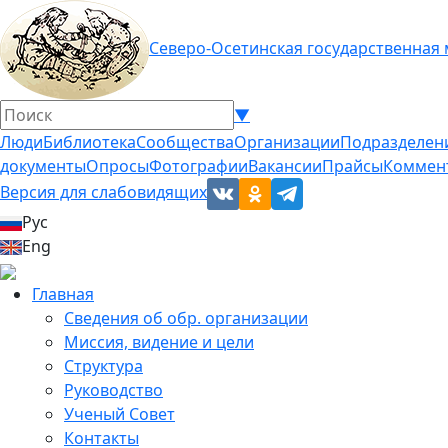
Северо-Осетинская государственная
▼
Люди
Библиотека
Сообщества
Организации
Подразделен
документы
Опросы
Фотографии
Вакансии
Прайсы
Коммен
Версия для слабовидящих
Рус
Eng
Главная
Сведения об обр. организации
Миссия, видение и цели
Структура
Руководство
Ученый Совет
Контакты