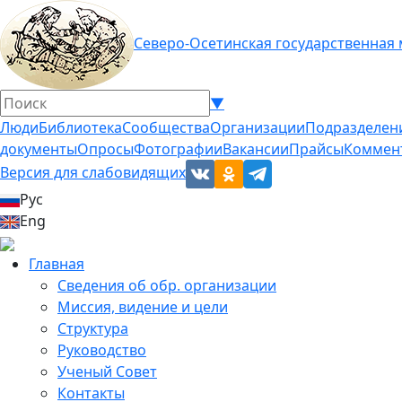
Северо-Осетинская государственная
▼
Люди
Библиотека
Сообщества
Организации
Подразделен
документы
Опросы
Фотографии
Вакансии
Прайсы
Коммен
Версия для слабовидящих
Рус
Eng
Главная
Сведения об обр. организации
Миссия, видение и цели
Структура
Руководство
Ученый Совет
Контакты