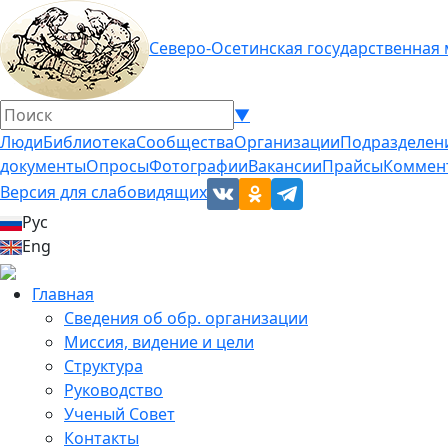
Северо-Осетинская государственная
▼
Люди
Библиотека
Сообщества
Организации
Подразделен
документы
Опросы
Фотографии
Вакансии
Прайсы
Коммен
Версия для слабовидящих
Рус
Eng
Главная
Сведения об обр. организации
Миссия, видение и цели
Структура
Руководство
Ученый Совет
Контакты