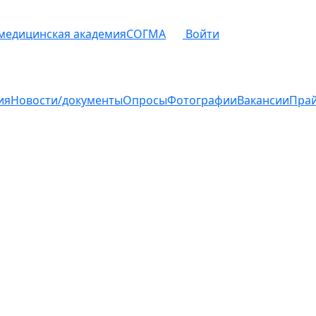
 медицинская академия
СОГМА
Войти
ия
Новости/документы
Опросы
Фотографии
Вакансии
Пра