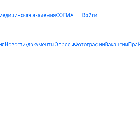
 медицинская академия
СОГМА
Войти
ия
Новости/документы
Опросы
Фотографии
Вакансии
Пра