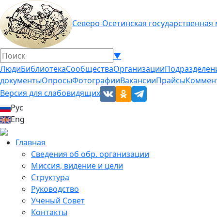
Северо-Осетинская государственная
▼
Люди
Библиотека
Сообщества
Организации
Подразделен
документы
Опросы
Фотографии
Вакансии
Прайсы
Коммен
Версия для слабовидящих
Рус
Eng
Главная
Сведения об обр. организации
Миссия, видение и цели
Структура
Руководство
Ученый Совет
Контакты