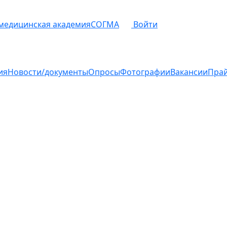
 медицинская академия
СОГМА
Войти
ия
Новости/документы
Опросы
Фотографии
Вакансии
Пра