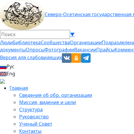
Северо-Осетинская государственная
▼
Люди
Библиотека
Сообщества
Организации
Подразделен
документы
Опросы
Фотографии
Вакансии
Прайсы
Коммен
Версия для слабовидящих
Рус
Eng
Главная
Сведения об обр. организации
Миссия, видение и цели
Структура
Руководство
Ученый Совет
Контакты