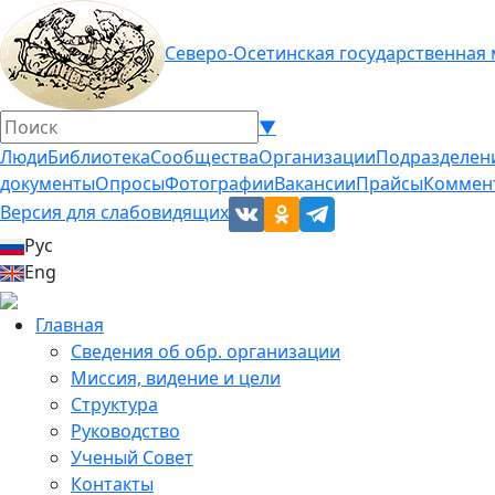
Северо-Осетинская государственная
▼
Люди
Библиотека
Сообщества
Организации
Подразделен
документы
Опросы
Фотографии
Вакансии
Прайсы
Коммен
Версия для слабовидящих
Рус
Eng
Главная
Сведения об обр. организации
Миссия, видение и цели
Структура
Руководство
Ученый Совет
Контакты