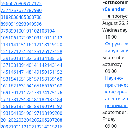
Forthcomin
65
66
67
68
69
70
71
72
▾
Calendar
73
74
75
76
77
78
79
80
Не пропус
81
82
83
84
85
86
87
88
August 26, 
89
90
91
92
93
94
95
96
Wednesday
97
98
99
100
101
102
103
104
10:00
105
106
107
108
109
110
111
112
Форум с 
113
114
115
116
117
118
119
120
хирургие
121
122
123
124
125
126
127
128
September 1
129
130
131
132
133
134
135
136
Saturday
137
138
139
140
141
142
143
144
09:00
145
146
147
148
149
150
151
152
Научно-
153
154
155
156
157
158
159
160
практиче
161
162
163
164
165
166
167
168
конферен
169
170
171
172
173
174
175
176
анестезио
177
178
179
180
181
182
183
184
реанимац
185
186
187
188
189
190
191
192
September 2
193
194
195
196
197
198
199
200
Friday
201
202
203
204
205
206
207
208
09:00
209
210
211
212
213
214
215
216