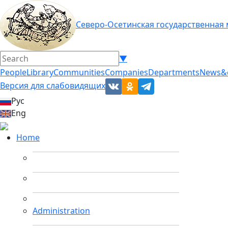
Северо-Осетинская государственная
▼
People
Library
Communities
Companies
Departments
News&
Версия для слабовидящих
Рус
Eng
Home
Administration