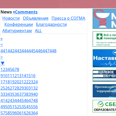
News
▾
Comments
Новости
Объявления
Пресса о СОГМА
Конференции
Благодарности
Абитуриентам
ALL
«
<
441
442
443
444
445
446
447
448
>
▼
1
2
3
4
5
6
7
8
9
10
11
12
13
14
15
16
17
18
19
20
21
22
23
24
25
26
27
28
29
30
31
32
33
34
35
36
37
38
39
40
41
42
43
44
45
46
47
48
49
50
51
52
53
54
55
56
57
58
59
60
61
62
63
64