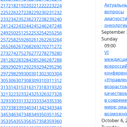
Актуальн
217
218
219
220
221
222
223
224
вопросы
225
226
227
228
229
230
231
232
диагности
233
234
235
236
237
238
239
240
онкологи
241
242
243
244
245
246
247
248
September 2
249
250
251
252
253
254
255
256
Sunday
257
258
259
260
261
262
263
264
09:00
265
266
267
268
269
270
271
272
VI
273
274
275
276
277
278
279
280
междисци
281
282
283
284
285
286
287
288
всеросси
289
290
291
292
293
294
295
296
конферен
297
298
299
300
301
302
303
304
«Управле
305
306
307
308
309
310
311
312
возрасто
313
314
315
316
317
318
319
320
качество
321
322
323
324
325
326
327
328
в соврем
329
330
331
332
333
334
335
336
мире: реа
337
338
339
340
341
342
343
344
возможно
345
346
347
348
349
350
351
352
October 6, 
353
354
355
356
357
358
359
360