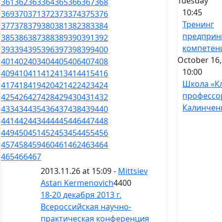
Tuesday
361
362
363
364
365
366
367
368
10:45
369
370
371
372
373
374
375
376
Тренинг
377
378
379
380
381
382
383
384
предприн
385
386
387
388
389
390
391
392
компетен
393
394
395
396
397
398
399
400
October 16,
401
402
403
404
405
406
407
408
10:00
409
410
411
412
413
414
415
416
Школа «К
417
418
419
420
421
422
423
424
профессо
425
426
427
428
429
430
431
432
Калинчен
433
434
435
436
437
438
439
440
441
442
443
444
445
446
447
448
449
450
451
452
453
454
455
456
457
458
459
460
461
462
463
464
465
466
467
2013.11.26 at 15:09 -
Mittsiev
Astan Kermenovich
4400
18-20 декабря 2013 г.
Всероссийская научно-
практическая конференция