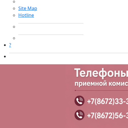
Site Map
Hotline
?