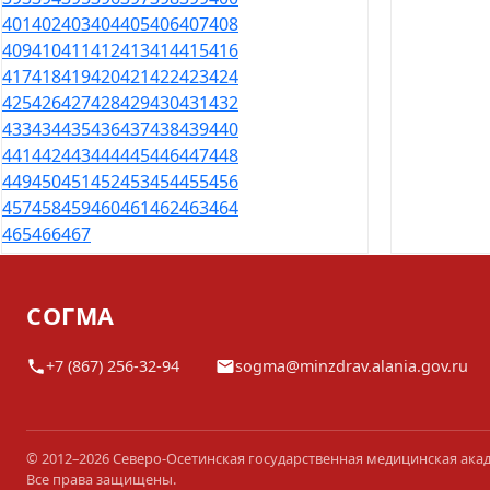
401
402
403
404
405
406
407
408
409
410
411
412
413
414
415
416
417
418
419
420
421
422
423
424
425
426
427
428
429
430
431
432
433
434
435
436
437
438
439
440
441
442
443
444
445
446
447
448
449
450
451
452
453
454
455
456
457
458
459
460
461
462
463
464
465
466
467
СОГМА
+7 (867) 256-32-94
sogma@minzdrav.alania.gov.ru
© 2012–2026 Северо-Осетинская государственная медицинская ака
Все права защищены.