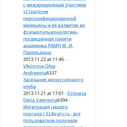
с международным участием
«Стратегия
персонифицированной
медицины и её развитие во
фтизиопульмонологии»,
посвящённая памяти
академика РАМН М. И.
Перельмана
2013.11.22 at 11:46 -
Viktorova Olga
Andreevna
6337
Заседание дискуссионного
клуба
2013.11.21 at 17:01 -
Dzgoeva
Elena Valerevna
6394
Интеграция нашего
портала с ELibrary.ru - все
пользователи получили