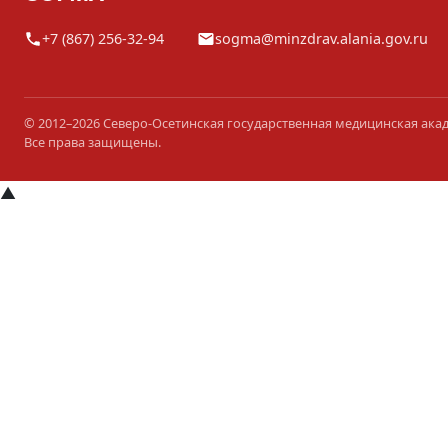
+7 (867) 256-32-94
sogma@minzdrav.alania.gov.ru
© 2012–2026 Северо-Осетинская государственная медицинская ака
Все права защищены.
▲