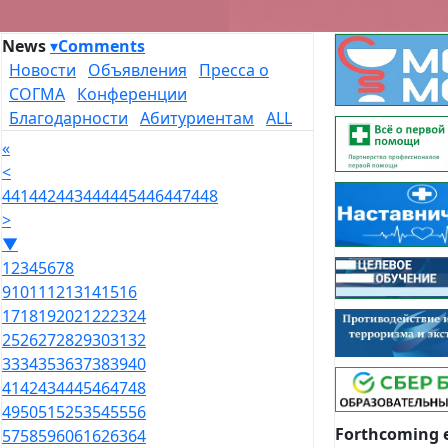
News
▾
Comments
Новости
Объявления
Пресса о
СОГМА
Конференции
Благодарности
Абитуриентам
ALL
«
<
441
442
443
444
445
446
447
448
>
▼
1
2
3
4
5
6
7
8
9
10
11
12
13
14
15
16
17
18
19
20
21
22
23
24
25
26
27
28
29
30
31
32
33
34
35
36
37
38
39
40
41
42
43
44
45
46
47
48
49
50
51
52
53
54
55
56
Forthcoming 
57
58
59
60
61
62
63
64