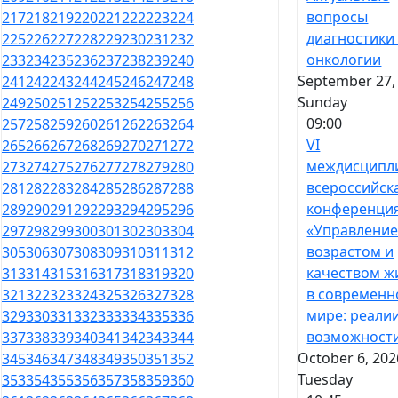
вопросы
217
218
219
220
221
222
223
224
диагностики
225
226
227
228
229
230
231
232
онкологии
233
234
235
236
237
238
239
240
September 27,
241
242
243
244
245
246
247
248
Sunday
249
250
251
252
253
254
255
256
09:00
257
258
259
260
261
262
263
264
VI
265
266
267
268
269
270
271
272
междисципл
273
274
275
276
277
278
279
280
всероссийск
281
282
283
284
285
286
287
288
конференци
289
290
291
292
293
294
295
296
«Управлени
297
298
299
300
301
302
303
304
возрастом и
305
306
307
308
309
310
311
312
качеством ж
313
314
315
316
317
318
319
320
в современ
321
322
323
324
325
326
327
328
мире: реали
329
330
331
332
333
334
335
336
возможност
337
338
339
340
341
342
343
344
October 6, 202
345
346
347
348
349
350
351
352
Tuesday
353
354
355
356
357
358
359
360