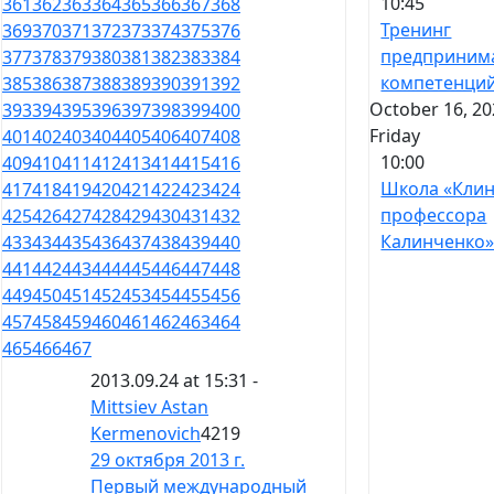
10:45
361
362
363
364
365
366
367
368
Тренинг
369
370
371
372
373
374
375
376
предприним
377
378
379
380
381
382
383
384
компетенци
385
386
387
388
389
390
391
392
October 16, 20
393
394
395
396
397
398
399
400
Friday
401
402
403
404
405
406
407
408
10:00
409
410
411
412
413
414
415
416
Школа «Кли
417
418
419
420
421
422
423
424
профессора
425
426
427
428
429
430
431
432
Калинченко
433
434
435
436
437
438
439
440
441
442
443
444
445
446
447
448
449
450
451
452
453
454
455
456
457
458
459
460
461
462
463
464
465
466
467
2013.09.24 at 15:31 -
Mittsiev Astan
Kermenovich
4219
29 октября 2013 г.
Первый международный