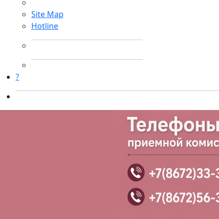
Site Map
Hotline
?