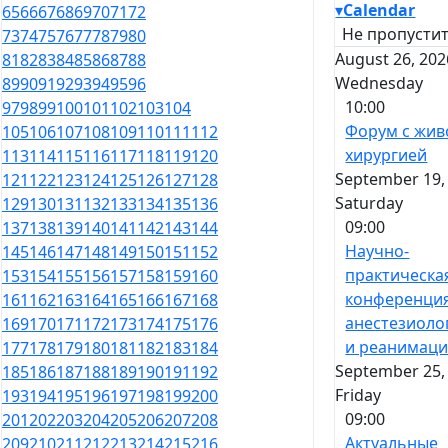
▾
Calendar
65
66
67
68
69
70
71
72
Не пропустит
73
74
75
76
77
78
79
80
August 26, 202
81
82
83
84
85
86
87
88
Wednesday
89
90
91
92
93
94
95
96
10:00
97
98
99
100
101
102
103
104
Форум с жив
105
106
107
108
109
110
111
112
хирургией
113
114
115
116
117
118
119
120
September 19,
121
122
123
124
125
126
127
128
Saturday
129
130
131
132
133
134
135
136
09:00
137
138
139
140
141
142
143
144
Научно-
145
146
147
148
149
150
151
152
практическа
153
154
155
156
157
158
159
160
конференци
161
162
163
164
165
166
167
168
анестезиоло
169
170
171
172
173
174
175
176
и реанимац
177
178
179
180
181
182
183
184
September 25,
185
186
187
188
189
190
191
192
Friday
193
194
195
196
197
198
199
200
09:00
201
202
203
204
205
206
207
208
Актуальные
209
210
211
212
213
214
215
216