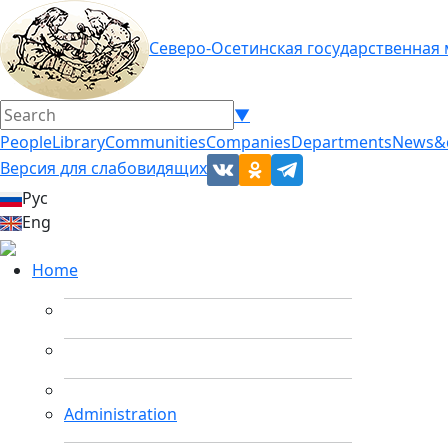
Северо-Осетинская государственная
▼
People
Library
Communities
Companies
Departments
News&
Версия для слабовидящих
Рус
Eng
Home
Administration