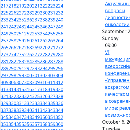
Актуальны
217
218
219
220
221
222
223
224
вопросы
225
226
227
228
229
230
231
232
диагности
233
234
235
236
237
238
239
240
онкологии
241
242
243
244
245
246
247
248
September 2
249
250
251
252
253
254
255
256
Sunday
257
258
259
260
261
262
263
264
09:00
265
266
267
268
269
270
271
272
VI
273
274
275
276
277
278
279
280
междисци
281
282
283
284
285
286
287
288
всероссий
289
290
291
292
293
294
295
296
конферен
297
298
299
300
301
302
303
304
«Управлен
305
306
307
308
309
310
311
312
возрастом
313
314
315
316
317
318
319
320
качеством
321
322
323
324
325
326
327
328
в совреме
329
330
331
332
333
334
335
336
мире: реа
337
338
339
340
341
342
343
344
возможно
345
346
347
348
349
350
351
352
October 6, 2
353
354
355
356
357
358
359
360
Tuesday