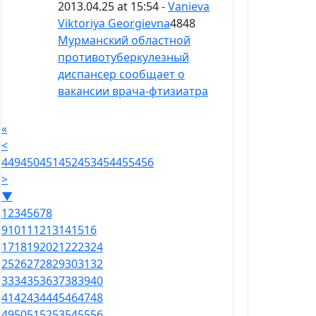
2013.04.25 at 15:54 -
Vanieva
Viktoriya Georgievna
4848
Мурманский областной
противотуберкулезный
диспансер сообщает о
вакансии врача-фтизиатра
«
<
449
450
451
452
453
454
455
456
>
▼
1
2
3
4
5
6
7
8
9
10
11
12
13
14
15
16
17
18
19
20
21
22
23
24
25
26
27
28
29
30
31
32
33
34
35
36
37
38
39
40
41
42
43
44
45
46
47
48
49
50
51
52
53
54
55
56