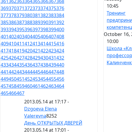
361
362
363
364
365
366
367
368
10:45
369
370
371
372
373
374
375
376
Тренинг
377
378
379
380
381
382
383
384
предприни
385
386
387
388
389
390
391
392
компетен
393
394
395
396
397
398
399
400
October 16, 
401
402
403
404
405
406
407
408
10:00
409
410
411
412
413
414
415
416
Школа «Кл
417
418
419
420
421
422
423
424
профессо
425
426
427
428
429
430
431
432
Калинченк
433
434
435
436
437
438
439
440
441
442
443
444
445
446
447
448
449
450
451
452
453
454
455
456
457
458
459
460
461
462
463
464
465
466
467
2013.05.14 at 17:17 -
Dzgoeva Elena
Valerevna
8252
День ОТКРЫТЫХ ДВЕРЕЙ
2013.05.14 at 17:01 -