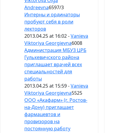
Viktorova Olga
Andreevna
6597
/
3
Интерны и ординаторы
пробуют себя в роли
лекторов
2013.04.25 at 16:02 -
Vanieva
Viktoriya Georgievna
6008
Администрация МБУЗ ЦРБ
Гулькевичского района
приглашает врачей всех
специальностей для
работы
2013.04.25 at 15:59 -
Vanieva
Viktoriya Georgievna
5525
ООО «Акафарм» (г. Ростов-
на-Дону) приглашает
фармацевтов и
провизоров на
постоянную работу