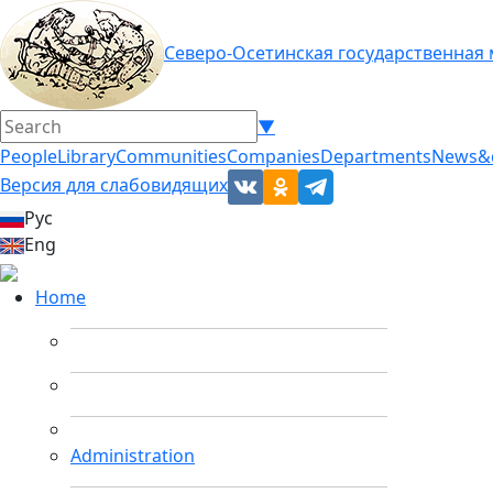
Северо-Осетинская государственная
▼
People
Library
Communities
Companies
Departments
News&
Версия для слабовидящих
Рус
Eng
Home
Administration