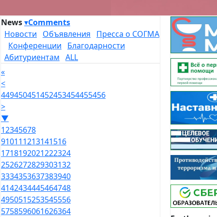
News
▾
Comments
Новости
Объявления
Пресса о СОГМА
Конференции
Благодарности
Абитуриентам
ALL
«
<
449
450
451
452
453
454
455
456
>
▼
1
2
3
4
5
6
7
8
9
10
11
12
13
14
15
16
17
18
19
20
21
22
23
24
25
26
27
28
29
30
31
32
33
34
35
36
37
38
39
40
41
42
43
44
45
46
47
48
49
50
51
52
53
54
55
56
57
58
59
60
61
62
63
64