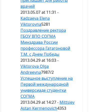
приглашает для работы
врачей
2013.05.07 at 11:31 -
Kadzaeva Elena
Viktorovna
5281
Поздравление ректора
ГБОУ ВПО СОГМА
Минздрава России
профессора Гатагоновой
Т.М. с Днем Победы
2013.04.29 at 16:03 -
Viktorova Olga
Andreevna
7987
/
2
Успешное выступление на
Первой международной
универсиаде студентки
СОГМА
2013.04.29 at 14:27 -
Mittsiev
Astan Kermenovich
4353