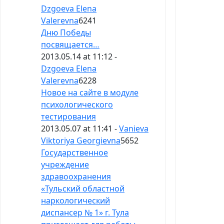
Dzgoeva Elena
Valerevna
6241
Дню Победы
посвящается…
2013.05.14 at 11:12 -
Dzgoeva Elena
Valerevna
6228
Новое на сайте в модуле
психологического
тестирования
2013.05.07 at 11:41 -
Vanieva
Viktoriya Georgievna
5652
Государственное
учреждение
здравоохранения
«Тульский областной
наркологический
диспансер № 1» г. Тула