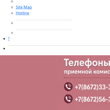
Site Map
Hotline
?