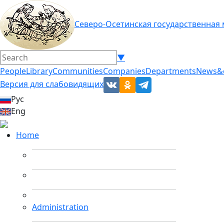
Северо-Осетинская государственная
▼
People
Library
Communities
Companies
Departments
News&
Версия для слабовидящих
Рус
Eng
Home
Administration