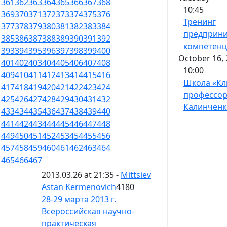
361
362
363
364
365
366
367
368
10:45
369
370
371
372
373
374
375
376
Тренинг
377
378
379
380
381
382
383
384
предприни
385
386
387
388
389
390
391
392
компетен
393
394
395
396
397
398
399
400
October 16, 
401
402
403
404
405
406
407
408
10:00
409
410
411
412
413
414
415
416
Школа «Кл
417
418
419
420
421
422
423
424
профессо
425
426
427
428
429
430
431
432
Калинченк
433
434
435
436
437
438
439
440
441
442
443
444
445
446
447
448
449
450
451
452
453
454
455
456
457
458
459
460
461
462
463
464
465
466
467
2013.03.26 at 21:35 -
Mittsiev
Astan Kermenovich
4180
28-29 марта 2013 г.
Всероссийская научно-
практическая