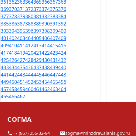
361
362
363
364
365
366
367
368
369
370
371
372
373
374
375
376
377
378
379
380
381
382
383
384
385
386
387
388
389
390
391
392
393
394
395
396
397
398
399
400
401
402
403
404
405
406
407
408
409
410
411
412
413
414
415
416
417
418
419
420
421
422
423
424
425
426
427
428
429
430
431
432
433
434
435
436
437
438
439
440
441
442
443
444
445
446
447
448
449
450
451
452
453
454
455
456
457
458
459
460
461
462
463
464
465
466
467
СОГМА
+7 (867) 256-32-94
sogma@minzdrav.alania.gov.ru