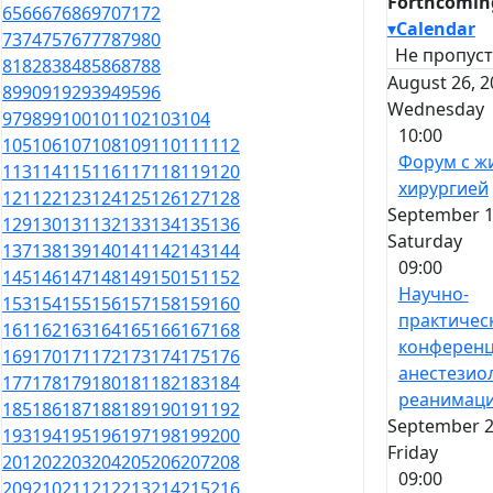
Forthcomin
65
66
67
68
69
70
71
72
▾
Calendar
73
74
75
76
77
78
79
80
Не пропуст
81
82
83
84
85
86
87
88
August 26, 2
89
90
91
92
93
94
95
96
Wednesday
97
98
99
100
101
102
103
104
10:00
105
106
107
108
109
110
111
112
Форум с ж
113
114
115
116
117
118
119
120
хирургией
121
122
123
124
125
126
127
128
September 1
129
130
131
132
133
134
135
136
Saturday
137
138
139
140
141
142
143
144
09:00
145
146
147
148
149
150
151
152
Научно-
153
154
155
156
157
158
159
160
практичес
161
162
163
164
165
166
167
168
конференц
169
170
171
172
173
174
175
176
анестезио
177
178
179
180
181
182
183
184
реанимац
185
186
187
188
189
190
191
192
September 2
193
194
195
196
197
198
199
200
Friday
201
202
203
204
205
206
207
208
09:00
209
210
211
212
213
214
215
216