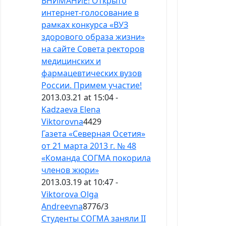
ВНИМАНИЕ! Открыто
интернет-голосование в
рамках конкурса «ВУЗ
здорового образа жизни»
на сайте Совета ректоров
медицинских и
фармацевтических вузов
России. Примем участие!
2013.03.21 at 15:04 -
Kadzaeva Elena
Viktorovna
4429
Газета «Северная Осетия»
от 21 марта 2013 г. № 48
«Команда СОГМА покорила
членов жюри»
2013.03.19 at 10:47 -
Viktorova Olga
Andreevna
8776
/
3
Студенты СОГМА заняли II