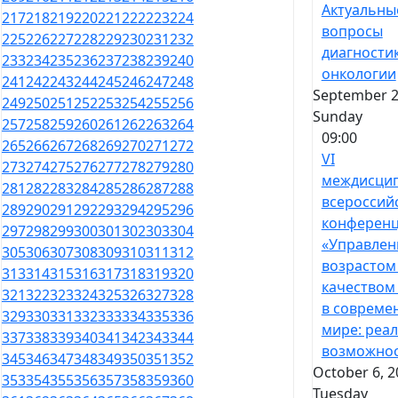
Актуальны
217
218
219
220
221
222
223
224
вопросы
225
226
227
228
229
230
231
232
диагностик
233
234
235
236
237
238
239
240
онкологии
241
242
243
244
245
246
247
248
September 2
249
250
251
252
253
254
255
256
Sunday
257
258
259
260
261
262
263
264
09:00
265
266
267
268
269
270
271
272
VI
273
274
275
276
277
278
279
280
междисци
281
282
283
284
285
286
287
288
всероссий
289
290
291
292
293
294
295
296
конферен
297
298
299
300
301
302
303
304
«Управлен
305
306
307
308
309
310
311
312
возрастом
313
314
315
316
317
318
319
320
качеством
321
322
323
324
325
326
327
328
в совреме
329
330
331
332
333
334
335
336
мире: реал
337
338
339
340
341
342
343
344
возможнос
345
346
347
348
349
350
351
352
October 6, 2
353
354
355
356
357
358
359
360
Tuesday