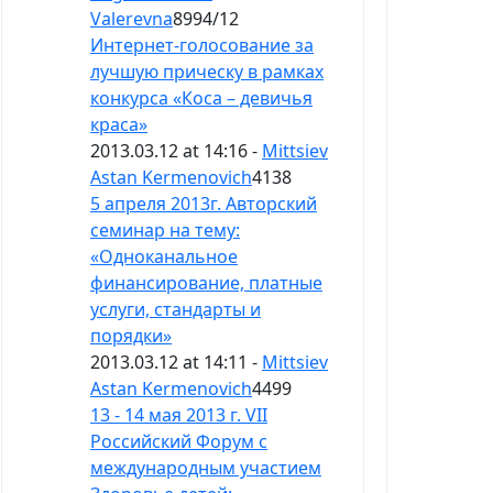
Valerevna
8994
/
12
Интернет-голосование за
лучшую прическу в рамках
конкурса «Коса – девичья
краса»
2013.03.12 at 14:16 -
Mittsiev
Astan Kermenovich
4138
5 апреля 2013г. Авторский
семинар на тему:
«Одноканальное
финансирование, платные
услуги, стандарты и
порядки»
2013.03.12 at 14:11 -
Mittsiev
Astan Kermenovich
4499
13 - 14 мая 2013 г. VII
Российский Форум с
международным участием