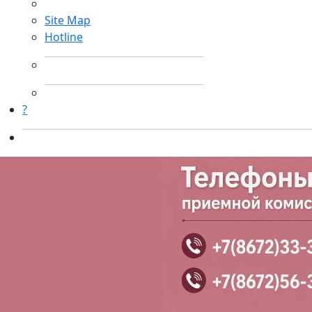
Site Map
Hotline
?