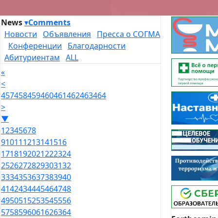
News
▾
Comments
Новости
Объявления
Пресса о СОГМА
Конференции
Благодарности
Абитуриентам
ALL
«
<
457
458
459
460
461
462
463
464
>
▼
1
2
3
4
5
6
7
8
9
10
11
12
13
14
15
16
17
18
19
20
21
22
23
24
25
26
27
28
29
30
31
32
33
34
35
36
37
38
39
40
41
42
43
44
45
46
47
48
49
50
51
52
53
54
55
56
57
58
59
60
61
62
63
64