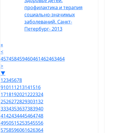
Здоровье детей:
профилактика и терапия
социально-значимых
заболеваний. Санкт-
Петербург- 2013
«
<
457
458
459
460
461
462
463
464
>
▼
1
2
3
4
5
6
7
8
9
10
11
12
13
14
15
16
17
18
19
20
21
22
23
24
25
26
27
28
29
30
31
32
33
34
35
36
37
38
39
40
41
42
43
44
45
46
47
48
49
50
51
52
53
54
55
56
57
58
59
60
61
62
63
64