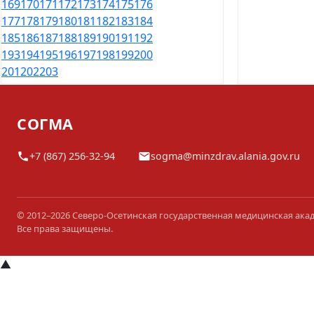
169
170
171
172
173
174
175
176
177
178
179
180
181
182
183
184
185
186
187
188
189
190
191
192
193
194
195
196
197
198
199
200
201
202
203
СОГМА
+7 (867) 256-32-94
sogma@minzdrav.alania.gov.ru
© 2012–2026 Северо-Осетинская государственная медицинская ака
Все права защищены.
▲