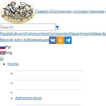
Северо-Осетинская государственная
▼
People
Library
Communities
Companies
Departments
News&
Версия для слабовидящих
Рус
Eng
Home
Administration