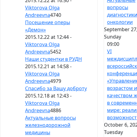
2015.12.22 at 16:50 -
вопросы
Viktorova Olga
диагностики
Andreevna
4740
онкологии
Посещение оперы
September 27,
«Демон»
Sunday
2015.12.22 at 12:44 -
09:00
Viktorova Olga
VI
Andreevna
5452
междисципл
Наши студентки в РУДН
всероссийс
2015.12.21 at 14:58 -
конференци
Viktorova Olga
«Управлени
Andreevna
4979
возрастом и
Спасибо за Вашу доброту
качеством 
2015.12.18 at 12:43 -
в современ
Viktorova Olga
мире: реали
Andreevna
4886
возможност
Актуальные вопросы
October 6, 20
железнодорожной
Tuesday
медицины