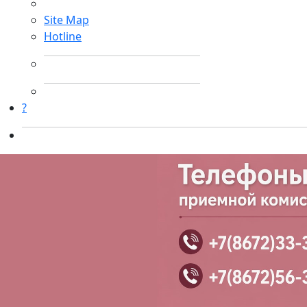
Site Map
Hotline
?