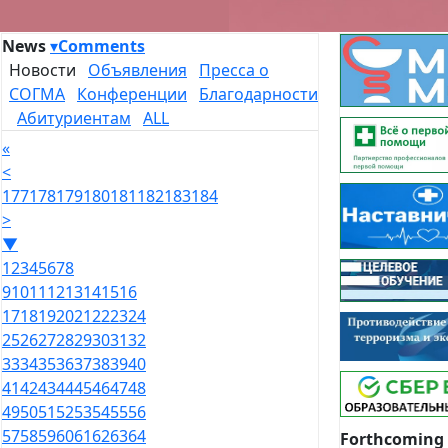
News
▾
Comments
Новости
Объявления
Пресса о
СОГМА
Конференции
Благодарности
Абитуриентам
ALL
«
<
177
178
179
180
181
182
183
184
>
▼
1
2
3
4
5
6
7
8
9
10
11
12
13
14
15
16
17
18
19
20
21
22
23
24
25
26
27
28
29
30
31
32
33
34
35
36
37
38
39
40
41
42
43
44
45
46
47
48
49
50
51
52
53
54
55
56
57
58
59
60
61
62
63
64
Forthcoming 