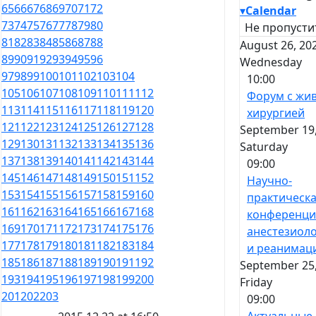
65
66
67
68
69
70
71
72
▾
Calendar
73
74
75
76
77
78
79
80
Не пропусти
81
82
83
84
85
86
87
88
August 26, 20
89
90
91
92
93
94
95
96
Wednesday
97
98
99
100
101
102
103
104
10:00
105
106
107
108
109
110
111
112
Форум с жи
113
114
115
116
117
118
119
120
хирургией
121
122
123
124
125
126
127
128
September 19,
129
130
131
132
133
134
135
136
Saturday
137
138
139
140
141
142
143
144
09:00
145
146
147
148
149
150
151
152
Научно-
153
154
155
156
157
158
159
160
практическ
161
162
163
164
165
166
167
168
конференци
169
170
171
172
173
174
175
176
анестезиол
177
178
179
180
181
182
183
184
и реанимац
185
186
187
188
189
190
191
192
September 25,
193
194
195
196
197
198
199
200
Friday
201
202
203
09:00
Актуальные