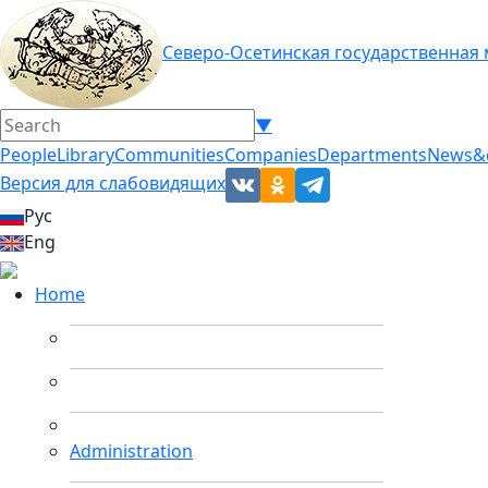
Северо-Осетинская государственная
▼
People
Library
Communities
Companies
Departments
News&
Версия для слабовидящих
Рус
Eng
Home
Administration