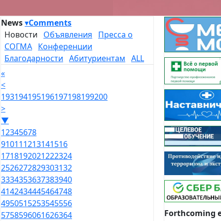
News
▾
Comments
Новости
Объявления
Пресса о
СОГМА
Конференции
Благодарности
Абитуриентам
ALL
«
<
193
194
195
196
197
198
199
200
>
▼
1
2
3
4
5
6
7
8
9
10
11
12
13
14
15
16
17
18
19
20
21
22
23
24
25
26
27
28
29
30
31
32
33
34
35
36
37
38
39
40
41
42
43
44
45
46
47
48
49
50
51
52
53
54
55
56
Forthcoming 
57
58
59
60
61
62
63
64