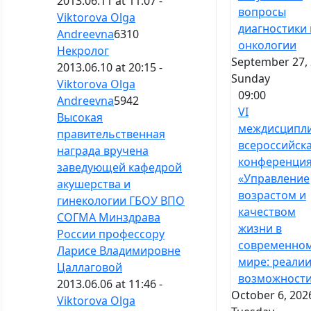
2013.06.11 at 11:07 -
вопросы
Viktorova Olga
диагностики 
Andreevna
6310
онкологии
Некролог
September 27, 
2013.06.10 at 20:15 -
Sunday
Viktorova Olga
09:00
Andreevna
5942
VI
Высокая
междисципл
правительственная
всероссийск
награда вручена
конференци
заведующей кафедрой
«Управление
акушерства и
возрастом и
гинекологии ГБОУ ВПО
качеством
СОГМА Минздрава
жизни в
России профессору
современно
Ларисе Владимировне
мире: реалии
Цаллаговой
возможност
2013.06.06 at 11:46 -
October 6, 202
Viktorova Olga