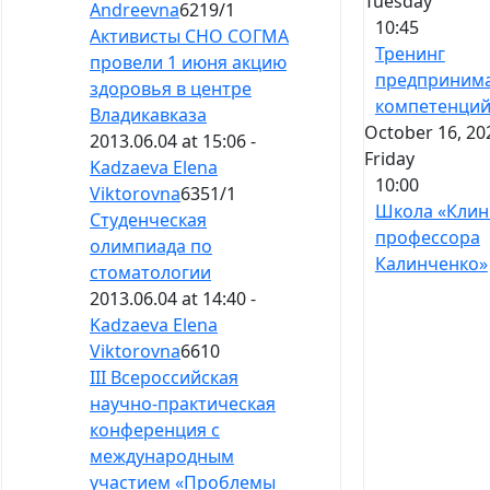
Tuesday
Andreevna
6219
/
1
10:45
Активисты СНО СОГМА
Тренинг
провели 1 июня акцию
предпринима
здоровья в центре
компетенци
Владикавказа
October 16, 20
2013.06.04 at 15:06 -
Friday
Kadzaeva Elena
10:00
Viktorovna
6351
/
1
Школа «Клин
Студенческая
профессора
олимпиада по
Калинченко»
стоматологии
2013.06.04 at 14:40 -
Kadzaeva Elena
Viktorovna
6610
III Всероссийская
научно-практическая
конференция с
международным
участием «Проблемы