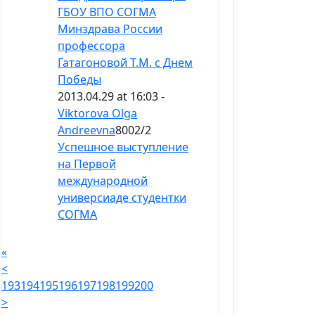
ГБОУ ВПО СОГМА
Минздрава России
профессора
Гатагоновой Т.М. с Днем
Победы
2013.04.29 at 16:03 -
Viktorova Olga
Andreevna
8002
/
2
Успешное выступление
на Первой
международной
универсиаде студентки
СОГМА
«
<
193
194
195
196
197
198
199
200
>