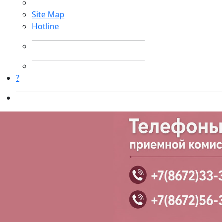
Site Map
Hotline
?