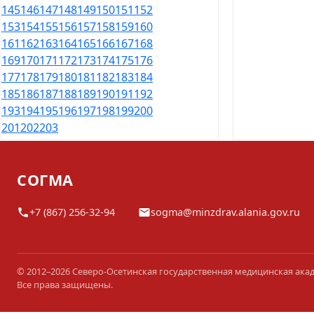
145
146
147
148
149
150
151
152
153
154
155
156
157
158
159
160
161
162
163
164
165
166
167
168
169
170
171
172
173
174
175
176
177
178
179
180
181
182
183
184
185
186
187
188
189
190
191
192
193
194
195
196
197
198
199
200
201
202
203
СОГМА
+7 (867) 256-32-94
sogma@minzdrav.alania.gov.ru
© 2012–2026 Северо-Осетинская государственная медицинская ака
Все права защищены.