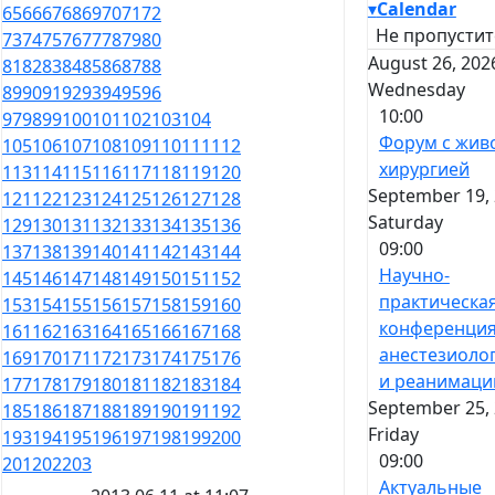
▾
Calendar
65
66
67
68
69
70
71
72
Не пропустит
73
74
75
76
77
78
79
80
August 26, 202
81
82
83
84
85
86
87
88
Wednesday
89
90
91
92
93
94
95
96
10:00
97
98
99
100
101
102
103
104
Форум с жив
105
106
107
108
109
110
111
112
хирургией
113
114
115
116
117
118
119
120
September 19, 
121
122
123
124
125
126
127
128
Saturday
129
130
131
132
133
134
135
136
09:00
137
138
139
140
141
142
143
144
Научно-
145
146
147
148
149
150
151
152
практическа
153
154
155
156
157
158
159
160
конференция
161
162
163
164
165
166
167
168
анестезиоло
169
170
171
172
173
174
175
176
и реанимаци
177
178
179
180
181
182
183
184
September 25, 
185
186
187
188
189
190
191
192
Friday
193
194
195
196
197
198
199
200
09:00
201
202
203
Актуальные