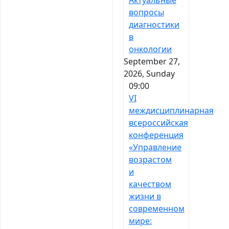
Актуальные
вопросы
диагностики
в
онкологии
September 27,
2026, Sunday
09:00
VI
междисциплинарная
всероссийская
конференция
«Управление
возрастом
и
качеством
жизни в
современном
мире: