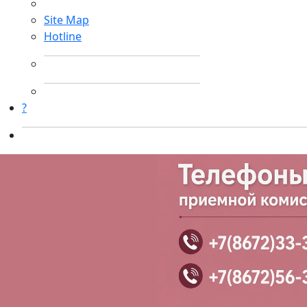
Site Map
Hotline
?