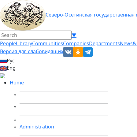
Северо-Осетинская государственная
▼
People
Library
Communities
Companies
Departments
News&
Версия для слабовидящих
Рус
Eng
Home
Administration