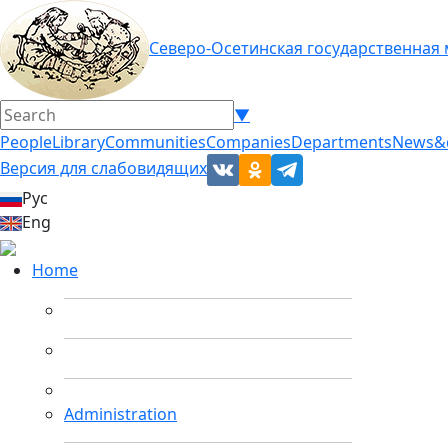
Северо-Осетинская государственная
▼
People
Library
Communities
Companies
Departments
News&
Версия для слабовидящих
Рус
Eng
Home
Administration