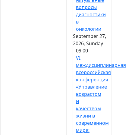
Актуальные
вопросы
диагностики
в
онкологии
September 27,
2026, Sunday
09:00
VI
междисциплинарная
всероссийская
конференция
«Управление
возрастом
и
качеством
жизни в
современном
мире: