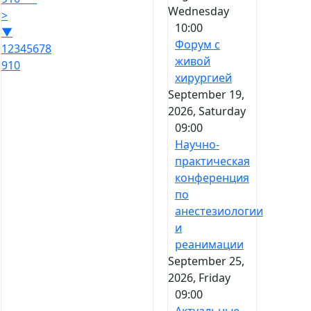
Wednesday
>
10:00
▼
Форум с
1
2
3
4
5
6
7
8
живой
9
10
хирургией
September 19,
2026, Saturday
09:00
Научно-
практическая
конференция
по
анестезиологии
и
реанимации
September 25,
2026, Friday
09:00