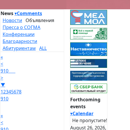
News
▾
Comments
Новости
Объявления
Пресса о СОГМА
Конференции
Благодарности
Абитуриентам
ALL
«
<
9
10
>
▼
1
2
3
4
5
6
7
8
9
10
Forthcoming
events
▾
Calendar
«
Не пропустите!
<
August 26, 2026,
9
10