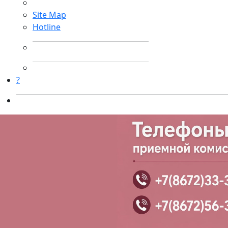
Site Map
Hotline
?