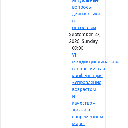
Актуальные
вопросы
диагностики
в
онкологии
September 27,
2026, Sunday
09:00
VI
междисциплинарная
всероссийская
конференция
«Управление
возрастом
и
качеством
жизни в
современном
мире: