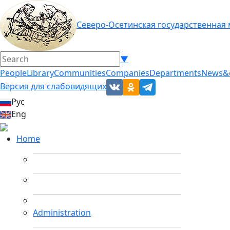
Северо-Осетинская государственная
▼
People
Library
Communities
Companies
Departments
News&
Версия для слабовидящих
Рус
Eng
Home
Administration