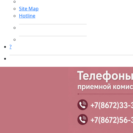
Site Map
Hotline
?