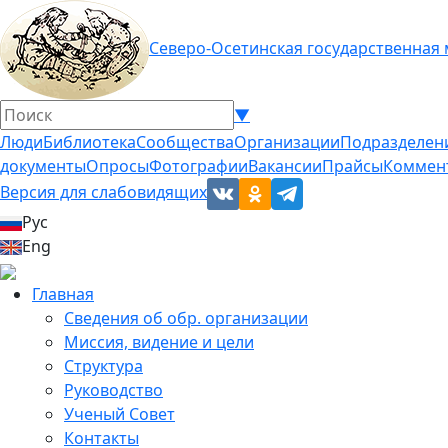
Северо-Осетинская государственная
▼
Люди
Библиотека
Сообщества
Организации
Подразделен
документы
Опросы
Фотографии
Вакансии
Прайсы
Коммен
Версия для слабовидящих
Рус
Eng
Главная
Сведения об обр. организации
Миссия, видение и цели
Структура
Руководство
Ученый Совет
Контакты