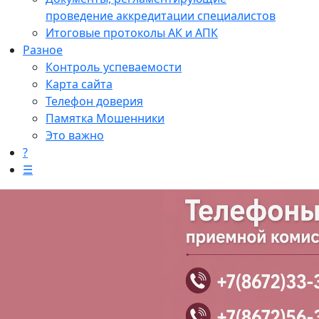
проведение аккредитации специалистов
Итоговые протоколы АК и АПК
Разное
Контроль успеваемости
Карта сайта
Телефон доверия
Памятка Мошенники
Это важно
?
☰