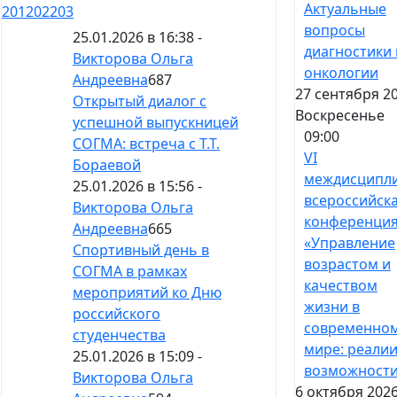
Актуальные
201
202
203
вопросы
25.01.2026 в 16:38 -
диагностики 
Викторова Ольга
онкологии
Андреевна
687
27 сентября 20
Открытый диалог с
Воскресенье
успешной выпускницей
09:00
СОГМА: встреча с Т.Т.
VI
Бораевой
междисципл
25.01.2026 в 15:56 -
всероссийск
Викторова Ольга
конференци
Андреевна
665
«Управление
Спортивный день в
возрастом и
СОГМА в рамках
качеством
мероприятий ко Дню
жизни в
российского
современно
студенчества
мире: реалии
25.01.2026 в 15:09 -
возможност
Викторова Ольга
6 октября 2026