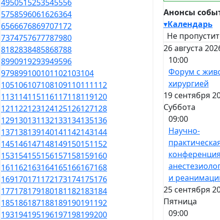
49
50
51
52
53
54
55
56
Анонсы собы
57
58
59
60
61
62
63
64
▾
Календарь
65
66
67
68
69
70
71
72
Не пропустит
73
74
75
76
77
78
79
80
26 августа 202
81
82
83
84
85
86
87
88
10:00
89
90
91
92
93
94
95
96
Форум с жив
97
98
99
100
101
102
103
104
хирургией
105
106
107
108
109
110
111
112
19 сентября 20
113
114
115
116
117
118
119
120
Суббота
121
122
123
124
125
126
127
128
09:00
129
130
131
132
133
134
135
136
Научно-
137
138
139
140
141
142
143
144
практическа
145
146
147
148
149
150
151
152
конференция
153
154
155
156
157
158
159
160
анестезиоло
161
162
163
164
165
166
167
168
и реанимаци
169
170
171
172
173
174
175
176
25 сентября 20
177
178
179
180
181
182
183
184
Пятница
185
186
187
188
189
190
191
192
09:00
193
194
195
196
197
198
199
200