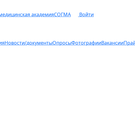
 медицинская академия
СОГМА
Войти
ия
Новости/документы
Опросы
Фотографии
Вакансии
Пра