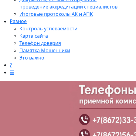
проведение аккредитации специалистов
Итоговые протоколы АК и АПК
Разное
Контроль успеваемости
Карта сайта
Телефон доверия
Памятка Мошенники
Это важно
?
☰