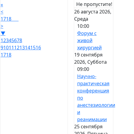
Не пропустите!
«
26 августа 2026,
<
Среда
17
18
10:00
>
Форум с
▼
живой
1
2
3
4
5
6
7
8
хирургией
9
10
11
12
13
14
15
16
19 сентября
17
18
2026, Суббота
09:00
Научно-
практическая
конференция
по
анестезиологии
и
реанимации
25 сентября
2026, Пятница