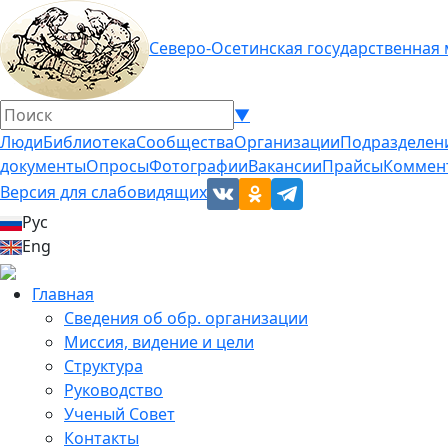
Северо-Осетинская государственная
▼
Люди
Библиотека
Сообщества
Организации
Подразделен
документы
Опросы
Фотографии
Вакансии
Прайсы
Коммен
Версия для слабовидящих
Рус
Eng
Главная
Сведения об обр. организации
Миссия, видение и цели
Структура
Руководство
Ученый Совет
Контакты