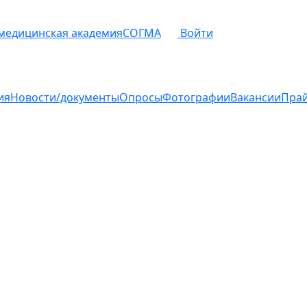
 медицинская академия
СОГМА
Войти
ия
Новости/документы
Опросы
Фотографии
Вакансии
Пра