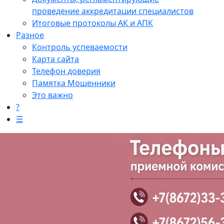
проведение аккредитации специалистов
Итоговые протоколы АК и АПК
Разное
Контроль успеваемости
Карта сайта
Телефон доверия
Памятка Мошенники
Это важно
?
☰