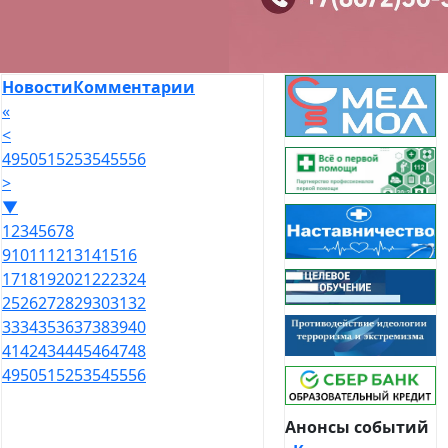
Новости
Комментарии
«
<
49
50
51
52
53
54
55
56
>
▼
1
2
3
4
5
6
7
8
9
10
11
12
13
14
15
16
17
18
19
20
21
22
23
24
25
26
27
28
29
30
31
32
33
34
35
36
37
38
39
40
41
42
43
44
45
46
47
48
49
50
51
52
53
54
55
56
Анонсы событий