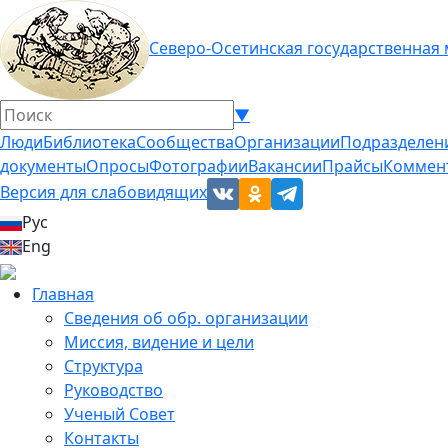
Северо-Осетинская государственная
▼
Люди
Библиотека
Сообщества
Организации
Подразделен
документы
Опросы
Фотографии
Вакансии
Прайсы
Коммен
Версия для слабовидящих
Рус
Eng
Главная
Сведения об обр. организации
Миссия, видение и цели
Структура
Руководство
Ученый Совет
Контакты