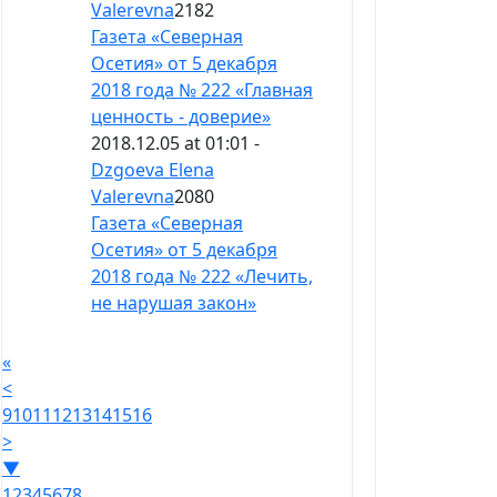
Valerevna
2182
Газета «Северная
Осетия» от 5 декабря
2018 года № 222 «Главная
ценность - доверие»
2018.12.05 at 01:01 -
Dzgoeva Elena
Valerevna
2080
Газета «Северная
Осетия» от 5 декабря
2018 года № 222 «Лечить,
не нарушая закон»
«
<
9
10
11
12
13
14
15
16
>
▼
1
2
3
4
5
6
7
8