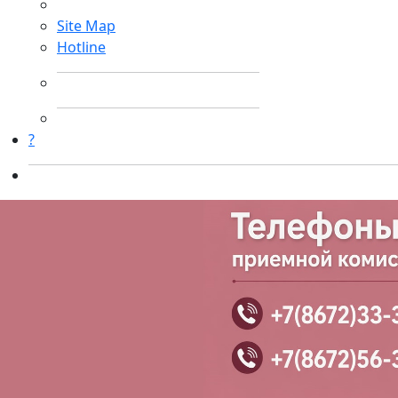
Site Map
Hotline
?