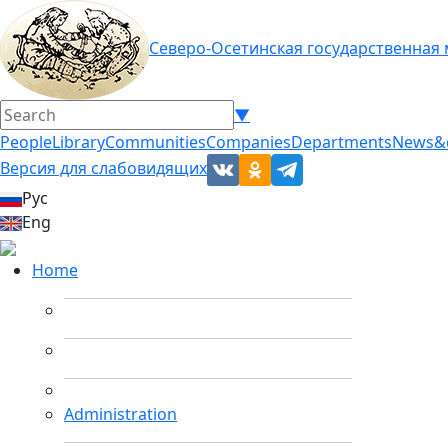
Северо-Осетинская государственная
▼
People
Library
Communities
Companies
Departments
News&
Версия для слабовидящих
Рус
Eng
Home
Administration