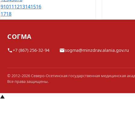
9
10
11
12
13
14
15
16
17
18
СОГМА
+7 (867) 256-32-94
sogma@minzdrav.alania.gov.ru
© 2012–2026 Северо-Осетинская государственная медицинская ака
Все права защищены.
▲