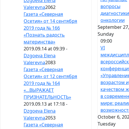
Dzgoeva Elena
вопросы
Valerevna
2062
диагностики
Газета «Северная
онкологии
Осетия» от 14 сентября
September 27,
2019 года № 166
Sunday
«Познать радость
09:00
материнства»
VI
2019.09.14 at 09:39 -
междисципл
Dzgoeva Elena
всероссийск
Valerevna
2083
конференци
Газета «Северная
«Управлени
Осетия» от 12 сентября
возрастом и
2019 года № 164
качеством 
«...ВЫРАЖАЕТ
в современ
ПРИЗНАТЕЛЬНОСТЬ»
мире: реали
2019.09.13 at 17:18 -
возможност
Dzgoeva Elena
October 6, 202
Valerevna
2053
Tuesday
Газета «Северная