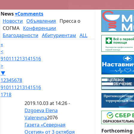
News
▾
Comments
Новости
Объявления
Пресса о
СОГМА
Конференции
Благодарности
Абитуриентам
ALL
«
<
9
10
11
12
13
14
15
16
>
▼
1
2
3
4
5
6
7
8
9
10
11
12
13
14
15
16
17
18
2019.10.03 at 14:26 -
Dzgoeva Elena
Valerevna
2076
Газета «Северная
Forthcoming 
Осетия» от 3 октября