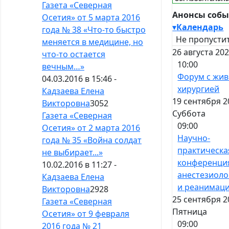
Газета «Северная
Анонсы соб
Осетия» от 5 марта 2016
▾
Календарь
года № 38 «Что-то быстро
Не пропустит
меняется в медицине, но
26 августа 20
что-то остается
10:00
вечным…»
Форум с жи
04.03.2016 в 15:46 -
хирургией
Кадзаева Елена
19 сентября 2
Викторовна
3052
Суббота
Газета «Северная
09:00
Осетия» от 2 марта 2016
Научно-
года № 35 «Война солдат
практическа
не выбирает...»
конференци
10.02.2016 в 11:27 -
анестезиоло
Кадзаева Елена
и реанимац
Викторовна
2928
25 сентября 2
Газета «Северная
Пятница
Осетия» от 9 февраля
09:00
2016 года № 21