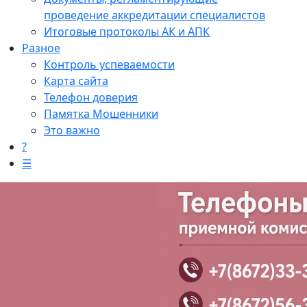
проведение аккредитации специалистов
Итоговые протоколы АК и АПК
Разное
Контроль успеваемости
Карта сайта
Телефон доверия
Памятка Мошенники
Это важно
?
☰