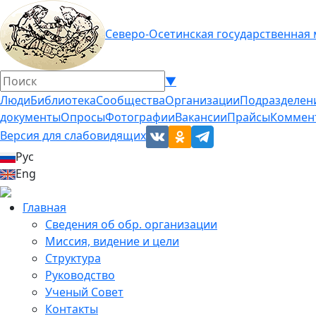
Северо-Осетинская государственная
▼
Люди
Библиотека
Сообщества
Организации
Подразделен
документы
Опросы
Фотографии
Вакансии
Прайсы
Коммен
Версия для слабовидящих
Рус
Eng
Главная
Сведения об обр. организации
Миссия, видение и цели
Структура
Руководство
Ученый Совет
Контакты