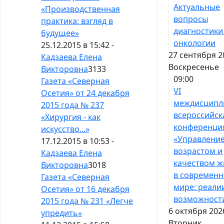
Актуальные
«Производственная
вопросы
практика: взгляд в
диагностики
будущее»
онкологии
25.12.2015 в 15:42 -
27 сентября 2
Кадзаева Елена
Воскресенье
Викторовна
3133
09:00
Газета «Северная
VI
Осетия» от 24 декабря
междисципл
2015 года № 237
всероссийск
«Хирургия - как
конференци
искусство...»
«Управлени
17.12.2015 в 10:53 -
возрастом и
Кадзаева Елена
качеством ж
Викторовна
3018
в современ
Газета «Северная
мире: реали
Осетия» от 16 декабря
возможност
2015 года № 231 «Легче
6 октября 202
упредить»
Вторник