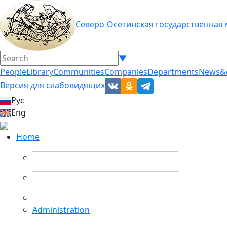
Северо-Осетинская государственная
▼
People
Library
Communities
Companies
Departments
News&
Версия для слабовидящих
Рус
Eng
Home
Administration