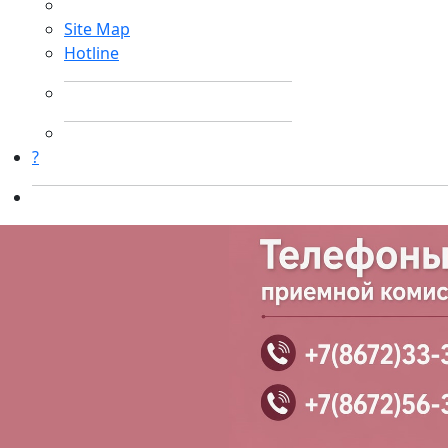
Site Map
Hotline
?