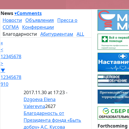
News
▾
Comments
Новости
Объявления
Пресса о
СОГМА
Конференции
Благодарности
Абитуриентам
ALL
«
<
1
2
3
4
5
6
7
8
>
▼
1
2
3
4
5
6
7
8
9
10
2017.11.30 at 17:23 -
Dzgoeva Elena
Valerevna
2627
Благодарность от
Президента фонда «Быть
Forthcoming 
добру» А.С. Кусова