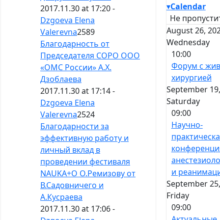
▾
Calendar
2017.11.30 at 17:20 -
Не пропусти
Dzgoeva Elena
August 26, 202
Valerevna
2589
Wednesday
Благодарность от
10:00
Председателя СОРО ООО
Форум с жи
«ОМС России» А.Х.
хирургией
Дзоблаева
September 19,
2017.11.30 at 17:14 -
Saturday
Dzgoeva Elena
09:00
Valerevna
2524
Научно-
Благодарности за
практическа
эффективную работу и
конференци
личный вклад в
анестезиол
проведении фестиваля
и реанимац
NAUKA+O О.Ремизову от
September 25,
В.Садовничего и
Friday
А.Кусраева
09:00
2017.11.30 at 17:06 -
Актуальные