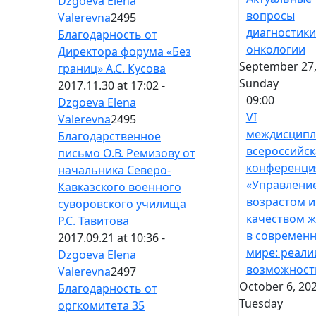
Dzgoeva Elena
вопросы
Valerevna
2495
диагностики
Благодарность от
онкологии
Директора форума «Без
September 27,
границ» А.С. Кусова
Sunday
2017.11.30 at 17:02 -
09:00
Dzgoeva Elena
VI
Valerevna
2495
междисципл
Благодарственное
всероссийск
письмо О.В. Ремизову от
конференци
начальника Северо-
«Управлени
Кавказского военного
возрастом и
суворовского училища
качеством 
Р.С. Тавитова
в современ
2017.09.21 at 10:36 -
мире: реали
Dzgoeva Elena
возможност
Valerevna
2497
October 6, 202
Благодарность от
Tuesday
оргкомитета 35