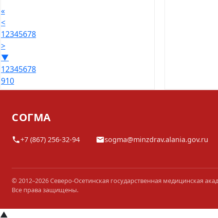
«
<
1
2
3
4
5
6
7
8
>
▼
1
2
3
4
5
6
7
8
9
10
СОГМА
+7 (867) 256-32-94
sogma@minzdrav.alania.gov.ru
© 2012–2026 Северо-Осетинская государственная медицинская ака
Все права защищены.
▲